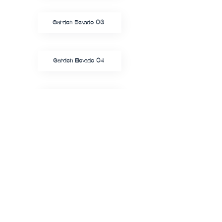
Garden Elevado 03
Garden Elevado 04
Cobertura Penthouse 01
Cobertura Penthouse 02
Cobertura Penthouse 03
Cobertura Penthouse 04